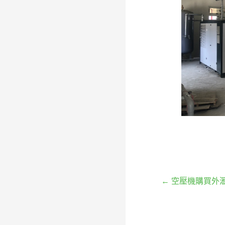
文
← 空壓機購買外