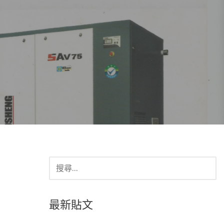
搜
尋
關
鍵
最新貼文
字: