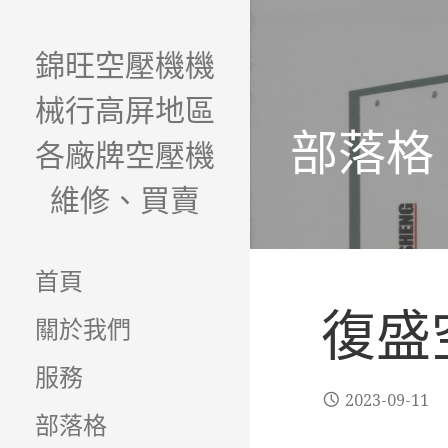
略
過
錦旺空壓機機
內
容
械行高屏地區
部落格
各廠牌空壓機
維修、買賣
首頁
復盛
關於我們
服務
2023-09-11
部落格